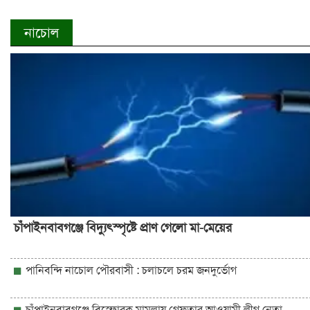
নাচোল
চাঁপাইনবাবগঞ্জে বিদ্যুৎস্পৃষ্টে প্রাণ গেলো মা-মেয়ের
পানিবন্দি নাচোল পৌরবাসী : চলাচলে চরম জনদুর্ভোগ
চাঁপাইনবাবগঞ্জে বিস্ফোরক মামলায় গ্রেফতার আওয়ামী লীগ নেতা