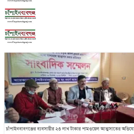
চাঁপাইনবাবগঞ্জের ব্যবসায়ীর ২৩ লাখ টাকার পামওয়েল আত্মসাতের অভিয