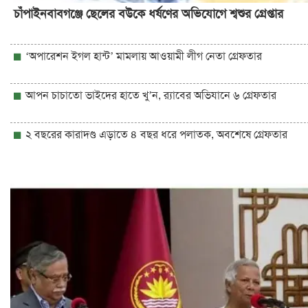
চাঁপাইনবাবগঞ্জে ছেলের বউকে ধর্ষণের অভিযোগে শ্বশুর গ্রেপ্তার
‘অপারেশন ইগল হান্ট’ মামলায় আওয়ামী লীগ নেতা গ্রেফতার
আপন চাচাতো ভাইদের হাতে খু’ন, র‌্যাবের অভিযানে ৬ গ্রেফতার
২ বছরের কারাদণ্ড এড়াতে ৪ বছর ধরে পলাতক, অবশেষে গ্রেফতার