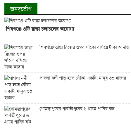
চাঁপাইনবাবগঞ্জে পানি কমলেও দুর্ভোগ কমেনি, বন্ধ অর্ধশতাধিক শিক্ষা
জনদূর্ভোগ
শিবগঞ্জে ৩টি রাস্তা চলাচলের অযোগ্য
শিবগঞ্জে ভাঙা ব্রিজের ওপর সাঁকো বসিয়ে টাকা আদায়
পাগলা নদী পাড় হতে নৌকা একটি, মানুষ ৩০ হাজার
গোমস্তাপুরের পার্বতীপুরের ৬ গ্রামে পানির কষ্ট