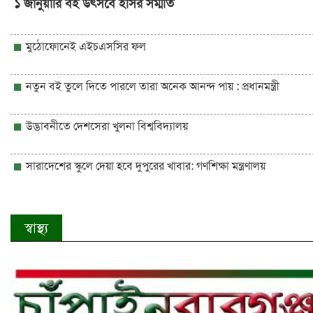
১ জানুয়ারি বই উৎসবে ইসির সম্মতি
মুঠোফোনেই এইচএসসির ফল
নতুন বই তুলে দিতে পারলে তারা অনেক আনন্দ পায় : প্রধানমন্ত্রী
উদ্ভাবনীতে দেশসেরা খুলনা বিশ্ববিদ্যালয়
সারাদেশের স্কুলে দেয়া হবে দুপুরের খাবার: গণশিক্ষা মন্ত্রণালয়
স্বাস্থ্য