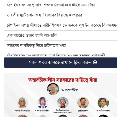
চাঁপাইনবাবগঞ্জে ৫ লাখ শিশুকে দেওয়া হবে টাইফয়েড টিকা
ভারতীয় স্মার্ট ফোন জব্দ, বিজিবির বিরুদ্ধে অপপ্রচার
চাঁপাইনবাবগঞ্জ সীমান্তে নারী-শিশুসহ ১৯ জনকে পুশ ইন করেছে বিএসএফ
এক বছরেও উদ্ধার হয়নি অস্ত্র-গুলি
সন্তানের নাগরিকত্ব নিয়ে জটিলতার শঙ্কা
চাঁপাইনবাবগঞ্জে জামায়াতে যোগ দিলেন ২৫ জন সনাতন ধর্মাবলম্বী
সকল খবর জানতে এখানে ক্লিক করুন
চাঁপাইনবাবগঞ্জে বিটিসিএলের ৩৩ লাখ টাকা বকেয়া, মামলার সুপারিশ
৪ হত্যা মামলার আসামি ইউপি চেয়ারম্যান টিপু সাময়িক বরখাস্ত
চাঁপাইনবাবগঞ্জে ডেঙ্গু প্রতিরোধে মশক নিধন কার্যক্রম শুরু
রাষ্ট্রপতি ও প্রধান উপদেষ্টার সঙ্গে সেনাপ্রধানের সাক্ষাৎ
ইসির নির্বাচনী রোডম্যাপে যা থাকছে
বাংলাদেশ জাতীয় অন্ধ কল্যাণ সমিতি চাঁপাইনবাবগঞ্জ শাখার নবনির্বাচিত