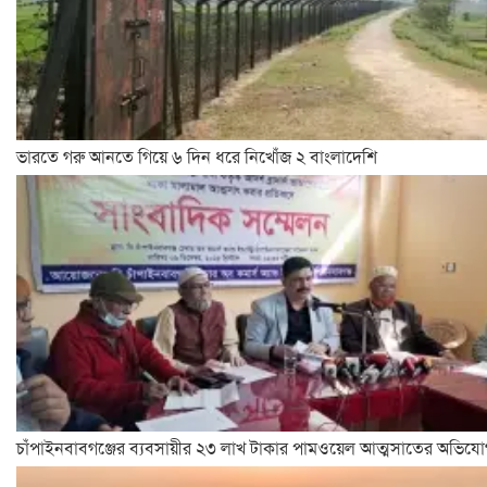
ভারতে গরু আনতে গিয়ে ৬ দিন ধরে নিখোঁজ ২ বাংলাদেশি
চাঁপাইনবাবগঞ্জের ব্যবসায়ীর ২৩ লাখ টাকার পামওয়েল আত্মসাতের অভিয